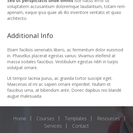
Sed ut perspiciatis unde omnis
iste natus error sit
voluptatem accusantium doloremque laudantium, totam rem
aperiam, eaque ipsa quae ab illo inventore veritatis et quasi
architecto.
Additional Info
Etiam facilisis venenatis libero, ac fermentum dolor euismod
in. Phasellus placerat egestas varius. Vivamus eleifend at
massa sodales faucibus. Vestibulum egestas nibh in turpis
volutpat ornare.
Ut tempor lacinia purus, ac gravida tortor suscipit eget.
Maecenas id mi ac sapien ornare imperdiet. Nullam et
faucibus urna, at bibendum ante. Donec dapibus nisi blandit
augue malesuada.
Home
Courses
Templates
Resources
Services
Contact